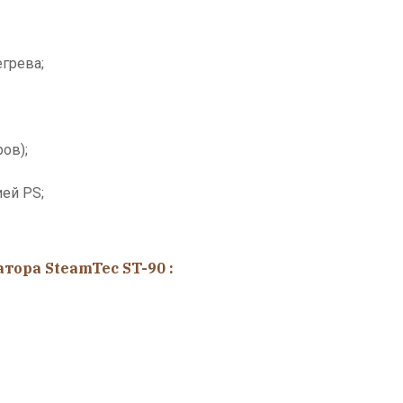
грева;
ов);
ей PS;
ора SteamTec ST-90 :