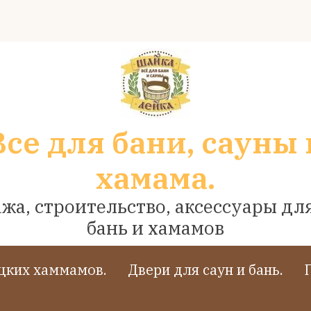
Все для бани, сауны 
хамама.
жа, строительство, аксессуары для
бань и хамамов
ецких хаммамов.
Двери для саун и бань.