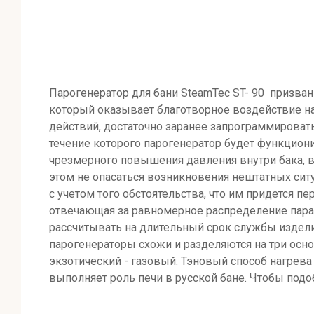
Парогенератор для бани SteamTec ST- 90 призва
который оказывает благотворное воздействие на
действий, достаточно заранее запрограммироват
течение которого парогенератор будет функциони
чрезмерного повышения давления внутри бака, вы
этом не опасаться возникновения нештатных сит
с учетом того обстоятельства, что им придется п
отвечающая за равномерное распределение пара 
рассчитывать на длительный срок службы издели
парогенераторы схожи и разделяются на три осн
экзотический - газовый. Тэновый способ нагрева
выполняет роль печи в русской бане. Чтобы под