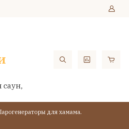
и
 саун,
Парогенераторы для хамама.