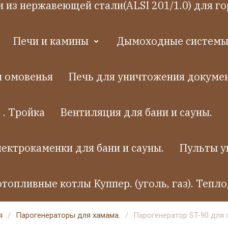
 из нержавеющей стали(ALSI 201/1.0) для го
Печи и камины
Дымоходные системы.
я омовенья
Печь для уничтожения докумен
 . Тройка
Вентиляция для бани и сауны.
ектрокаменки для бани и сауны.
Пульты у
топливные котлы Куппер. (уголь, газ). Тепло
я
/
Парогенераторы для хамама.
/
Парогенератор ST-90 для 