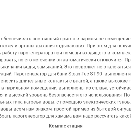
н обеспечивать постоянный приток в парильное помещение
 кожу и органы дыхания отдыхающих. При этом для получ
ь работу парогенератора при помощи входящего в комплек
ровать, по его истечении он автоматически отключится. Пр
кипания воды, замыканий. Это позволяет не отвлекаться 
уаций. Парогенератор для бани SteamTec ST-90 выполнен
ереносить длительные контакты с влагой, а также высокие 
в парильном помещении, выполнены из сплава, устойчивог
я и высокий уровень безопасности его использования. По 
овных типа нагрева воды: с помощью электрических тэно
 воды всем нам знаком, простой пример из бытовой ситуа
обрать парогенератор для хамама вам надо рассчитать как
Комплектация