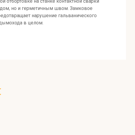
ой отбортовке на станке контактной сварки
видом, но и герметичным швом. Замковое
предотвращает нарушение гальванического
 дымохода в целом.
х