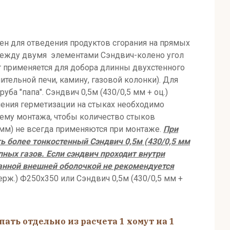
ен для отведения продуктов сгорания на прямых
р между двумя элементами Сэндвич-колено угол
т применяется для добора длинны двухстенного
тельной печи, камину, газовой колонки). Для
ба "папа". Сэндвич 0,5м (430/0,5 мм + оц.)
шения герметизации на стыках необходимо
ему монтажа, чтобы количество стыков
мм) не всегда применяются при монтаже.
При
ь более тонкостенный Сэндвич 0,5м (430/0,5 мм
пных газов.
Если сэндвич
проходит внутри
нной внешней оболочкой не рекомендуется
ерж.) Ф250х350 или Сэндвич 0,5м (430/0,5 мм +
ть отдельно из расчета 1 хомут на 1