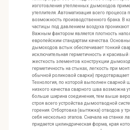
изготовления утепленных дымоходов примен
утеплителя. Автоматизация всего процесса
возможность производственного брака. В ка
частицы под давлением воздуха проникают 
Важным фактором является плотность напол
европейским стандартам качества. Основны
дымоходов встык обеспечивает тонкий свар
исключительная герметичность и красивый в
жесткость элементов конструкции дымохода
герметичность на стыках, легкость при мон
обычной роликовой сварки) предотвращает 
Технология, по которой выполнен сварной 
низкого качества сварного шва возможна ут
больше ширина соединения, тем выше вероя
строя всего устройства дымоотводной сист
горения. Отбортовка (вытяжка) отводов у т
себя несколько этапов. Сначала на станке 
придается цилиндрическая форма, края кот