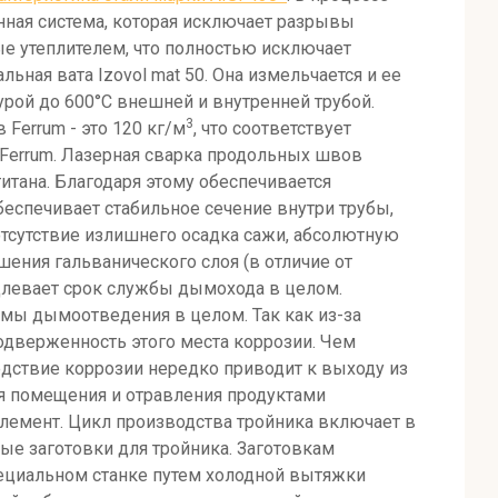
ная система, которая исключает разрывы
е утеплителем, что полностью исключает
ная вата Іzovol mat 50. Она измельчается и ее
рой до 600°С внешней и внутренней трубой.
3
errum - это 120 кг/м
, что соответствует
Ferrum. Лазерная сварка продольных швов
тана. Благодаря этому обеспечивается
беспечивает стабильное сечение внутри трубы,
тсутствие излишнего осадка сажи, абсолютную
шения гальванического слоя (в отличие от
длевает срок службы дымохода в целом.
емы дымоотведения в целом. Так как из-за
подверженность этого места коррозии. Чем
дствие коррозии нередко приводит к выходу из
ия помещения и отравления продуктами
элемент. Цикл производства тройника включает в
ные заготовки для тройника. Заготовкам
пециальном станке путем холодной вытяжки