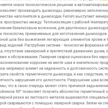
яется новое технологическое решение и автоматизирован
 позволяет производить дымоходы, равномерно заполненны
честве наполнителя в дымоходах Ferrum выступает минераль
в пространство между. Теплоизоляция с рабочей температу
нения базальтовым волокном, для двустенных дымоходов F
е технологии, применяемые для изготовления дымоходов 
ной шов без выжигания легирующих элементов хрома и ти
ид изделий. Раструбная система - технология формовки о
, отсутствие завихрений и препятствий движению дыма, о
таже и обслуживании. Лазерная сварка оцинковки без нару
возникновение коррозии на месте шва и значительно про
шов напрямую влияет на надежность и долговечность сист
рата свойств герметичности дымохода, и как следствие, 
тность нарушения его целостности. Разрушение шва всле
емы, что в свою очередь может стать причиной задымлен
ройников 90° позволяет получить абсолютно герметичный 
лазерной резки из листового металла вырезаются специаль
орой свариваются с помощью лазерной сварки. Затем на с