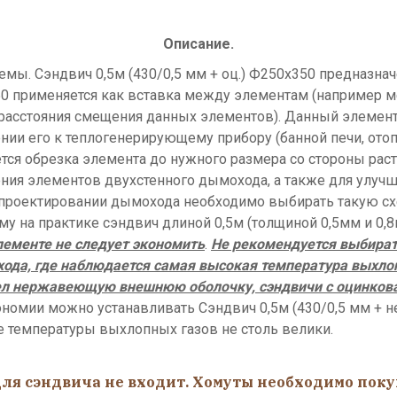
Описание.
ы. Сэндвич 0,5м (430/0,5 мм + оц.) Ф250х350 предназнач
0х350 применяется как вставка между элементам (наприме
ия расстояния смещения данных элементов). Данный элемен
и его к теплогенерирующему прибору (банной печи, отопи
ся обрезка элемента до нужного размера со стороны растру
ления элементов двухстенного дымохода, а также для улуч
и проектировании дымохода необходимо выбирать такую сх
 на практике сэндвич длиной 0,5м (толщиной 0,5мм и 0,8
лементе не следует экономить
.
Не рекомендуется выбират
хода, где наблюдается самая высокая температура выхло
ел нержавеющую внешнюю оболочку, сэндвичи с оцинкова
кономии можно устанавливать Сэндвич 0,5м (430/0,5 мм + н
е температуры выхлопных газов не столь велики.
я сэндвича не входит. Хомуты необходимо покупа