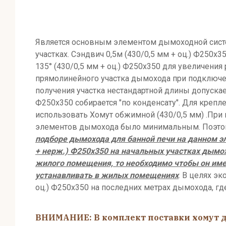
Является основным элементом дымоходной систем
участках. Сэндвич 0,5м (430/0,5 мм + оц.) Ф25
135° (430/0,5 мм + оц.) Ф250х350 для увеличен
прямолинейного участка дымохода при подключени
получения участка нестандартной длины допускает
Ф250х350 собирается "по конденсату". Для креп
использовать Хомут обжимной (430/0,5 мм) .Пр
элементов дымохода было минимальным. Поэтому
подборе дымохода для банной печи на данном э
+ нерж.) Ф250х350 на начальных участках дымо
жилого помещения, то необходимо чтобы он им
устанавливать в жилых помещениях
. В целях э
оц.) Ф250х350 на последних метрах дымохода, гд
ВНИМАНИЕ: В комплект поставки хомут дл