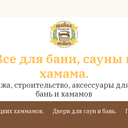
Все для бани, сауны 
хамама.
жа, строительство, аксессуары для
бань и хамамов
ецких хаммамов.
Двери для саун и бань.