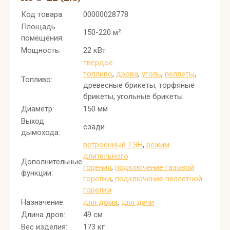
Код товара:
00000028778
Площадь
150-220 м²
помещения:
Мощность:
22 кВт
твердое
топливо
,
дрова
,
уголь
,
пеллеты
,
Топливо:
древесные брикеты, торфяные
брикеты, угольные брикеты
Диаметр:
150 мм
Выход
сзади
дымохода:
встроенный ТЭН
,
режим
длительного
Дополнительные
горения
,
подключение газовой
функции:
горелки
,
подключение пеллетной
горелки
Назначение:
для дома
,
для дачи
Длина дров:
49 см
Вес изделия:
173 кг