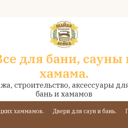
Все для бани, сауны 
хамама.
жа, строительство, аксессуары для
бань и хамамов
ецких хаммамов.
Двери для саун и бань.