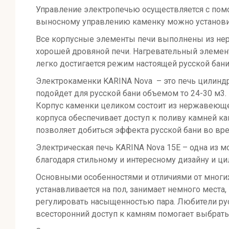
Управление электропечью осуществляется с помо
выносному управлению каменку можно установит
Все корпусные элементы печи выполнены из нерж
хорошей дровяной печи. Нагревательный элемент
легко достигается режим настоящей русской бани
Электрокаменки KARINA Nova – это печь цилинд
подойдет для русской бани объемом то 24-30 м3.
Корпус каменки целиком состоит из нержавеющей
корпуса обеспечивает доступ к поливу камней ка
позволяет добиться эффекта русской бани во вр
Электрическая печь KARINA Nova 15E – одна из 
благодаря стильному и интересному дизайну и ц
Основными особенностями и отличиями от многих
устанавливается на пол, занимает немного места
регулировать насыщенностью пара. Любители рус
всесторонний доступ к камням помогает выбрать