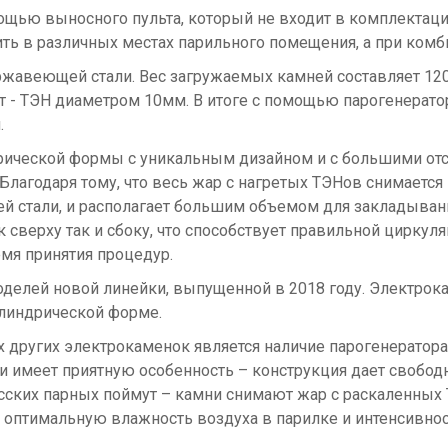
щью выносного пульта, который не входит в комплектаци
ь в различных местах парильного помещения, а при комби
авеющей стали. Вес загружаемых камней составляет 120кг
 - ТЭН диаметром 10мм. В итоге с помощью парогенератор
.
рической формы с уникальным дизайном и с большими отс
 Благодаря тому, что весь жар с нагретых ТЭНов снимается
 стали, и располагает большим объемом для закладывания
к сверху так и сбоку, что способствует правильной цирку
емя принятия процедур.
моделей новой линейки, выпущенной в 2018 году. Электро
илиндрической форме.
 других электрокаменок является наличие парогенератора
, и имеет приятную особенность – конструкция дает свобод
ских парных поймут – камни снимают жар с раскаленных Т
 оптимальную влажность воздуха в парилке и интенсивнос