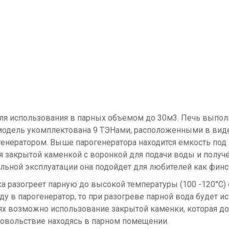
для использования в парных объемом до 30м3. Печь выпо
одель укомплектована 9 ТЭНами, расположенными в виде 
рогенератором. Выше парогенератора находится емкость 
я закрытой каменкой с воронкой для подачи воды и получ
льной эксплуатации она подойдет для любителей как финск
нка разогреет парную до высокой температуры (100 -120°C)
оду в парогенератор, то при разогреве парной вода будет 
учаях возможно использование закрытой каменки, которая 
довольствие находясь в парном помещении.