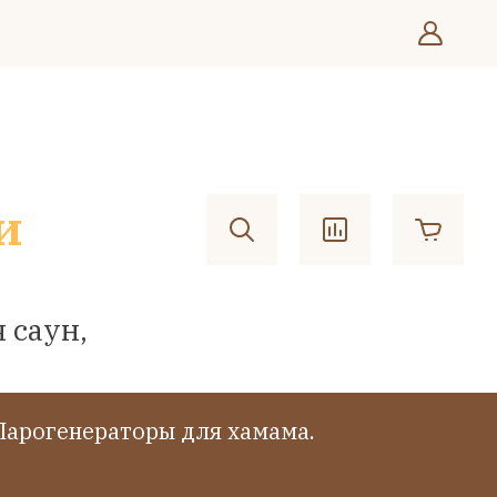
и
 саун,
Парогенераторы для хамама.