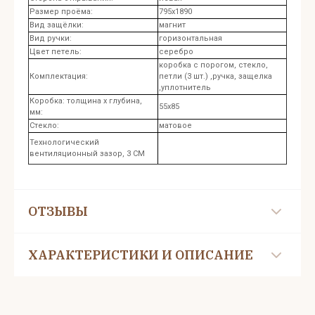
Размер проёма:
795x1890
Вид защёлки:
магнит
Вид ручки:
горизонтальная
Цвет петель:
серебро
коробка с порогом, стекло,
Комплектация:
петли (3 шт.) ,ручка, защелка
,уплотнитель
Коробка: толщина x глубина,
55x85
мм:
Стекло:
матовое
Технологический
вентиляционный зазор, 3 СМ
ОТЗЫВЫ
ХАРАКТЕРИСТИКИ И ОПИСАНИЕ