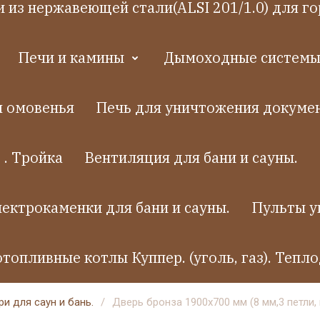
 из нержавеющей стали(ALSI 201/1.0) для го
Печи и камины
Дымоходные системы.
я омовенья
Печь для уничтожения докумен
 . Тройка
Вентиляция для бани и сауны.
ектрокаменки для бани и сауны.
Пульты у
топливные котлы Куппер. (уголь, газ). Тепло
и для саун и бань.
/
Дверь бронза 1900х700 мм (8 мм,3 петли,