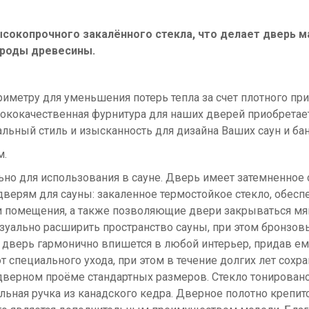
ысокопрочного закалённого стекла, что делает дверь 
ороды древесины.
метру для уменьшения потерь тепла за счет плотного при
сококачественная фурнитура для наших дверей приобретае
льный стиль и изысканность для дизайна Ваших саун и бан
м.
о для использования в сауне. Дверь имеет затемненное с
верям для сауны: закаленное термостойкое стекло, обес
и помещения, а также позволяющие двери закрываться мягк
зуально расширить пространство сауны, при этом бронзов
 дверь гармонично впишется в любой интерьер, придав е
т специального ухода, при этом в течение долгих лет сох
дверном проёме стандартных размеров. Стекло тонировано
льная ручка из канадского кедра. Дверное полотно крепит