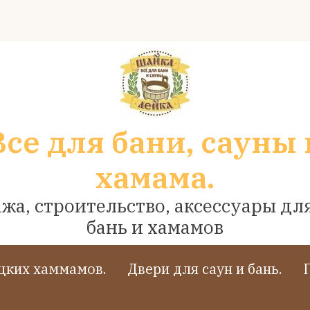
Все для бани, сауны 
хамама.
жа, строительство, аксессуары для
бань и хамамов
ецких хаммамов.
Двери для саун и бань.