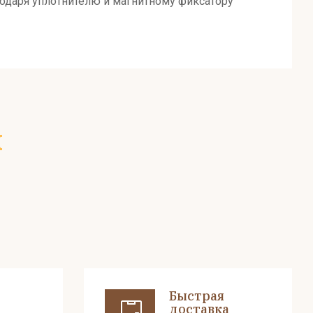
годаря уплотнителю и магнитному фиксатору
х
Быстрая
доставка