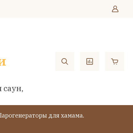
и
 саун,
Парогенераторы для хамама.