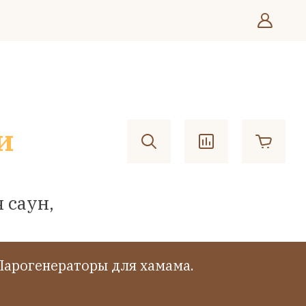
и
 саун,
Парогенераторы для хамама.