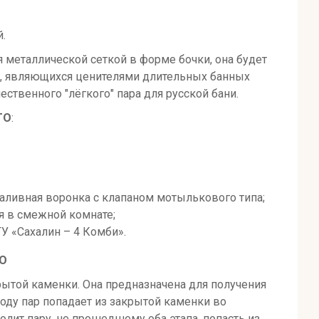
.
я металлической сеткой в форме бочки, она будет
, являющихся ценителями длительных банных
ественного "лёгкого" пара для русской
бани.
ТО
:
заливная воронка с клапаном мотылькового типа;
я в смежной комнате;
ГУ «Сахалин – 4 Комби».
ТО
крытой каменки. Она предназначена для получения
оду пар попадает из закрытой каменки во
лит пару, не прошедшему оба этапа, попасть из