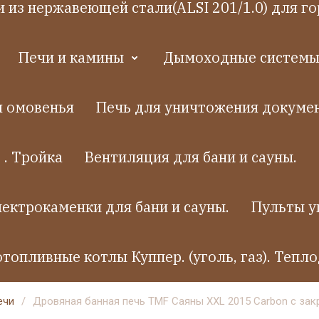
 из нержавеющей стали(ALSI 201/1.0) для го
Печи и камины
Дымоходные системы.
я омовенья
Печь для уничтожения докумен
 . Тройка
Вентиляция для бани и сауны.
ектрокаменки для бани и сауны.
Пульты у
топливные котлы Куппер. (уголь, газ). Тепло
ечи
/
Дровяная банная печь TMF Саяны XXL 2015 Carbon с зак