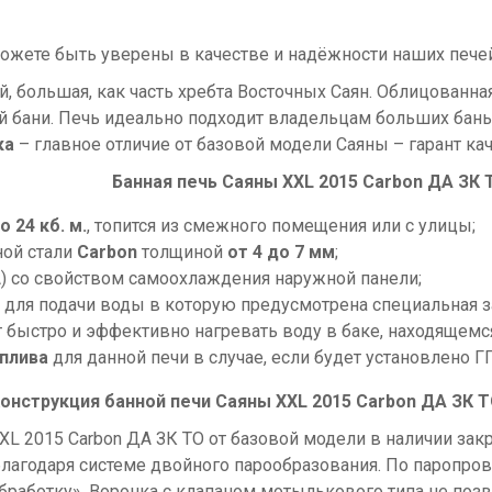
ожете быть уверены в качестве и надёжности наших печей
й, большая, как часть хребта Восточных Саян. Облицованна
 бани. Печь идеально подходит владельцам больших бань
ка
– главное отличие от базовой модели Саяны – гарант кач
Банная печь Саяны XXL 2015 Carbon ДА ЗК 
о 24 кб. м.
, топится из смежного помещения или с улицы;
ной стали
Carbon
толщиной
от 4 до 7 мм
;
) со свойством самоохлаждения наружной панели;
, для подачи воды в которую предусмотрена специальная 
т быстро и эффективно нагревать воду в баке, находящемс
оплива
для данной печи в случае, если будет установлено Г
онструкция банной печи Саяны XXL 2015 Carbon ДА ЗК 
XXL 2015 Carbon ДА ЗК ТО от базовой модели в наличии за
благодаря системе двойного парообразования. По паропров
аботку». Воронка с клапаном мотылькового типа не позво