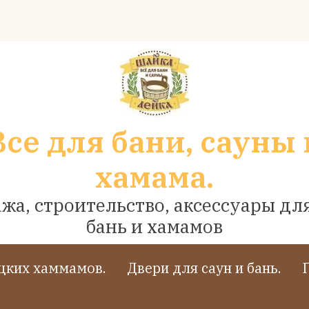
Все для бани, сауны 
хамама.
жа, строительство, аксессуары для
бань и хамамов
ецких хаммамов.
Двери для саун и бань.