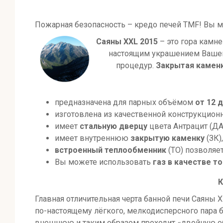
Пожарная безопасность – кредо печей ТMF! Вы м
Саяны XXL 2015
– это гора камне
настоящим украшением Вашей
процедур.
Закрытая камен
предназначена для парных объёмом
от 12 д
изготовлена из качественной конструкцион
имеет
стальную дверцу
цвета Антрацит (ДА
имеет внутреннюю
закрытую каменку
(ЗК)
встроенный теплообменник
(ТО) позволяе
Вы можете использовать
газ в качестве т
К
Главная отличительная черта банной печи Саяны 
по-настоящему лёгкого, мелкодисперсного пара 
внешнюю и таким образом проходит «двойную обр