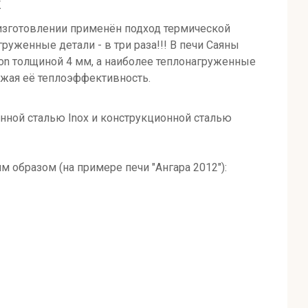
К
 изготовлении применён подход термической
уженные детали - в три раза!!! В печи Саяны
bon толщиной 4 мм, а наиболее теплонагруженные
ижая её теплоэффективность.
нной сталью Inox и конструкционной сталью
образом (на примере печи "Ангара 2012"):