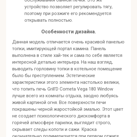
обслуживания банной печки. Это же
устройство позволяет регулировать тягу,
поэтому при розжиге его рекомендуется
открывать полностью.
Особенности дизайна.
Данная модель отличается очень красивой панелью
топки, имитирующей портал камина. Панель
выполнена в стиле хай-тек и сама по себе является
интересной деталью интерьера. На наш взгляд,
выводить горловину топки в котельное помещение
было бы преступлением. Эстетические
характеристики этого элемента настолько велики,
что топить печь Grill'D Cometa Vega 180 Window
лучше всего из комнаты отдыха, заодно любуясь
живой картиной огня. Все поверхности печи
покрашены черной жаростойкой эмалью. Этот цвет
не создает психологического дискомфорта в
горячей атмосфере парилки, выглядит строго,
скрывает следы копоти и сажи. Краска
окончательно полимеризуется при первом отжиге,