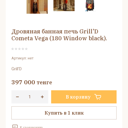
Дровяная банная печь Grill'D
Cometa Vega (180 Window black).
Артикул:
нет
Grill'D
397 000
тенге
В корзину
Купить в 1 клик
К сравнению