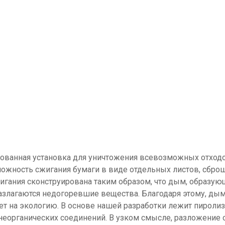
рованная установка для уничтожения всевозможных отход
ожность сжигания бумаги в виде отдельных листов, сброшю
игания сконструирована таким образом, что дым, образую
разлагаются недогоревшие вещества. Благодаря этому, ды
ияет на экологию. В основе нашей разработки лежит пироли
неорганических соединений. В узком смысле, разложение