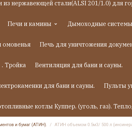
 из нержавеющей стали(ALSI 201/1.0) для го
Печи и камины
Дымоходные системы.
я омовенья
Печь для уничтожения докумен
 . Тройка
Вентиляция для бани и сауны.
ектрокаменки для бани и сауны.
Пульты у
топливные котлы Куппер. (уголь, газ). Тепло
ентов и бумаг (АТИН).
/
АТИН объемом 0.5м3/ 500 л (инсине