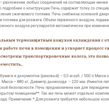
 – разложение любых соединений на составляющие менее
подробнее о конструкции Печь содержит топку со специа
деления сжигаемого топлива. Печь снабжена основной две
и топлива для розжига. Объём первичного воздуха, подавае
ичного воздуха регулируется автоматически при изменен
альным термозащитным кожухом охлаждения с от
и работе печи в помещении и ускоряет процесс с
смотрены транспортировочные колеса, это позво
реместить..
умаги и документов (разовый) – 0,5 м.куб. / 500 л Масса
 Масса – 880 кг. Диаметр дымохода – 220 мм. Имеется пат
кой безопасности. Печь предназначена как для периодичес
закрытом помещении**. Так же печь может отдельно комп
. Примечания: * Для розжига требуется небольшое колич