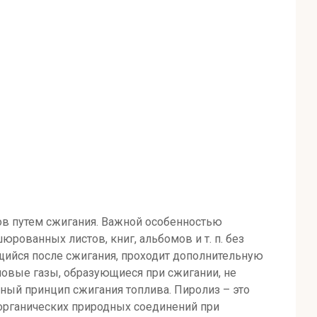
ов путем сжигания. Важной особенностью
рованных листов, книг, альбомов и т. п. без
щийся после сжигания, проходит дополнительную
мовые газы, образующиеся при сжигании, не
зный принцип сжигания топлива. Пиролиз – это
 органических природных соединений при