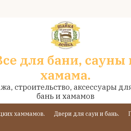
Все для бани, сауны 
хамама.
жа, строительство, аксессуары для
бань и хамамов
ецких хаммамов.
Двери для саун и бань.