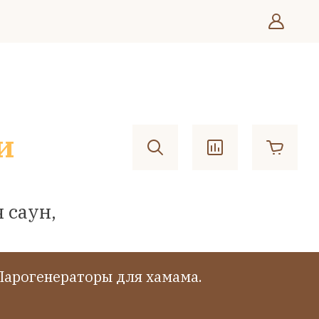
и
 саун,
Парогенераторы для хамама.